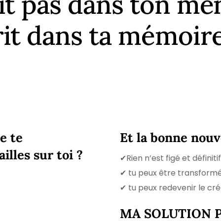
ait pas dans ton me
it dans ta mémoire 
e te
Et la bonne nouve
lles sur toi ?
✔Rien n’est figé et définitif
✔ tu peux être transform
✔ tu peux redevenir le cré
MA SOLUTION 