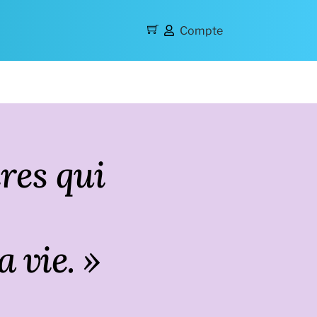
Compte
res qui
 vie. »