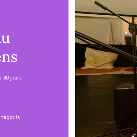
au
ens
r 30 jours
négatifs