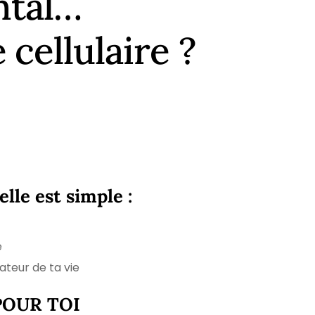
ntal…
cellulaire ?
lle est simple :
é
ateur de ta vie
POUR TOI