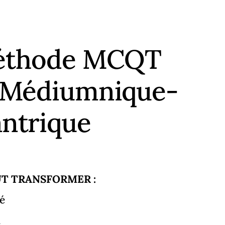
 méthode MCQT
: Médiumnique-
ntrique
T TRANSFORMER :
é
i