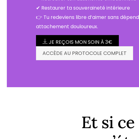
✔ Restaurer ta souveraineté intérieure
👉 Tu redeviens libre d’aimer sans dépend
attachement douloureux.
JE REÇOIS MON SOIN À 3€
ACCÈDE AU PROTOCOLE COMPLET
Et si c