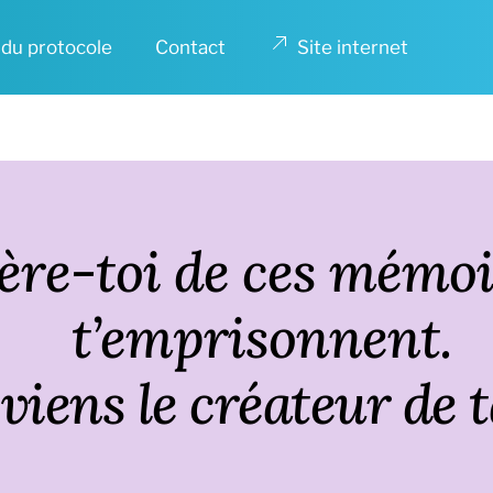
 du protocole
Contact
Site internet
bère-toi de ces mémoi
t’emprisonnent.
viens le créateur de ta