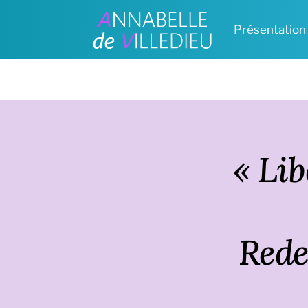
Skip
to
Présentation
content
« Li
Rede