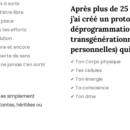
 à sortir
Après plus de 2
être libre
j’ai créé un prot
 place
déprogrammatio
 tes efforts
transgénérationne
lution
ore et encore
personnelles) qui
perte de sens
✔ Ton Corps physique
e jamais t’en sortir
✔ Tes cellules
✔ Ton énergie
✔ Ta conscience
Tu es simplement
✔ Ton âme
tantes, héritées ou